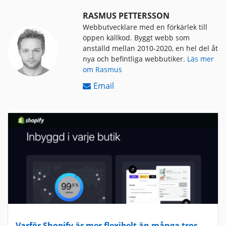
RASMUS PETTERSSON
Webbutvecklare med en förkärlek till
öppen källkod. Byggt webb som
anställd mellan 2010-2020, en hel del åt
nya och befintliga webbutiker.
Läs mer
om Rasmus
Email
Varför Shopify är mer flexibelt än många tror